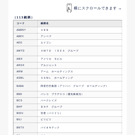
横にスクロールできます →
（
113
銘柄）
コード
銘柄名
事業内
ABBNY
ＡＢＢ
スイス
ABEV
アンベブ
ブラジ
AEG
エイゴン
オラン
デジタ
AMTD
ＡＭＴＤ ＩＤＥＡ グループ
スの会
AMX
アメリカ モビル
メキシ
ARGX
アルジェンＸ
オラン
ARM
アーム ホールディングス
半導体
ASML
ＡＳＭＬ ホールディング
オラン
企業間
BABA
阿里巴巴集団（アリババ グループ ホールディング）
する香
BBD
バンコ ブラデスコ（優先株相当）
ブラジ
BCS
バークレイズ
英国の
BHP
ＢＨＰ グループ
オース
BIDU
百度（バイドゥ）
中国の
BILI
ビリビリ
動画共
免疫療
BNTX
バイオＮテック
ロジー