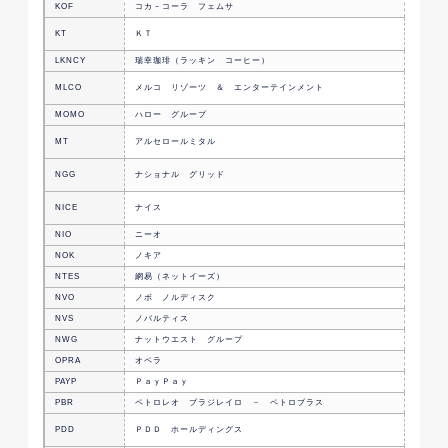
KOF
コカ－コーラ フェムサ
メキシ
総合通
KT
ＫＴ
わる韓
LKNCY
瑞幸珈琲（ラッキン コーヒー）
コーヒ
統合型
MLCO
メルコ リゾーツ ＆ エンターテインメント
港の会
MOMO
ハロー グループ
ソーシ
MT
アルセロールミタル
ルクセ
電気・
NGG
ナショナル グリッド
会社
AI搭
NICE
ナイス
エルの
NIO
ニーオ
中国の
NOK
ノキア
フィン
NTES
網易（ネットイーズ）
中国の
NVO
ノボ ノルディスク
デンマ
NVS
ノバルティス
スイス
NWG
ナットウエスト グループ
英国の
OPRA
オペラ
ノルウ
PAYP
ＰａｙＰａｙ
日本の
PBR
ペトロレオ ブラジレイロ － ペトロブラス
ブラジ
アイル
PDD
ＰＤＤ ホールディングス
サービ