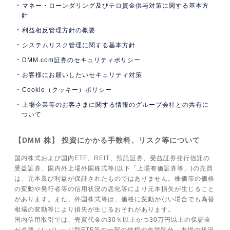
マネー・ローンダリング及びテロ資金供与対策に関する基本方
針
利益相反管理方針の概要
システムリスク管理に関する基本方針
DMM.com証券のセキュリティポリシー
お客様にお願いしたいセキュリティ対策
Cookie（クッキー）ポリシー
上場企業等のお客さまに関する情報のグループ会社との共有に
ついて
【DMM 株】 投資にかかる手数料、リスク等について
国内株式および国内ETF、REIT、預託証券、受益証券発行信託の
受益証券、国内外上場外国株式等(以下「上場有価証券等」)の売買
は、元本及び利益が保証されたものではありません。株価等の価格
の変動や発行者等の信用状況の悪化等により元本損失が生じること
があります。また、外国株式等は、価格に変動がない場合でも為替
相場の変動等により損失が生じるおそれがあります。
国内信用取引では、売買代金の30％以上かつ30万円以上の保証金