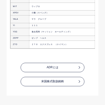
ネルギ
インド
WIT
ウィプロ
社
XPEV
小鵬（Ｘペング）
スマー
モバイ
YALA
ヤラ グループ
邦の会
YI
１１１
オンラ
化粧品
YSG
逸仙電商（ヤッツェン ホールディング）
会社
ZEPP
ゼップ ヘルス
オラン
エクス
ZTO
ＺＴＯ エクスプレス （ケイマン）
る中国
ADRとは
米国株式取扱銘柄