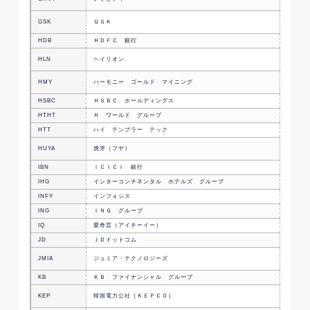
販売会
革新的
GSK
ＧＳＫ
薬会社
HDB
ＨＤＦＣ 銀行
インド
消費者
HLN
ヘイリオン
の会社
金の採
HMY
ハーモニー ゴールド マイニング
社
HSBC
ＨＳＢＣ ホールディングス
英国の
HTHT
Ｈ ワールド グループ
中国の
HTT
ハイ テンプラー テック
中国の
ゲーム
HUYA
虎牙（フヤ）
中国の
IBN
ＩＣＩＣＩ 銀行
インド
IHG
インターコンチネンタル ホテルズ グループ
英国の
INFY
インフォシス
インドの
ING
ＩＮＧ グループ
オラン
IQ
愛奇芸（アイチーイー）
中国の
JD
ＪＤドットコム
中国の
eコマ
JMIA
ジュミア・テクノロジーズ
ツの会
KB
ＫＢ ファイナンシャル グループ
韓国の
電力サ
KEP
韓国電力公社［ＫＥＰＣＯ］
社