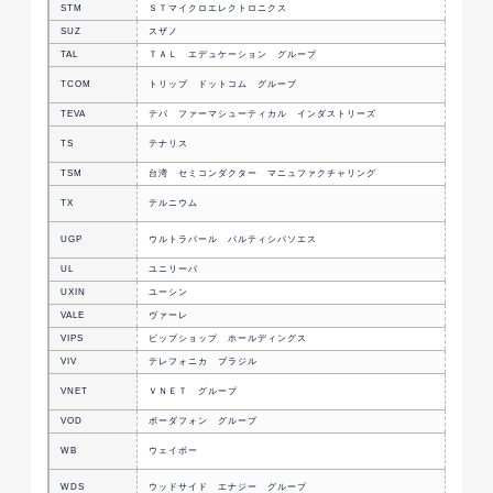
STM
ＳＴマイクロエレクトロニクス
オラン
SUZ
スザノ
パルプ
TAL
ＴＡＬ エデュケーション グループ
中国の
オンラ
TCOM
トリップ ドットコム グループ
ールの
TEVA
テバ ファーマシューティカル インダストリーズ
イスラ
TS
テナリス
ルクセ
TSM
台湾 セミコンダクター マニュファクチャリング
台湾の
TX
テルニウム
ルクセ
エネル
UGP
ウルトラパール パルティシパソエス
企業グ
UL
ユニリーバ
英国の
UXIN
ユーシン
中国の
VALE
ヴァーレ
ブラジ
VIPS
ビップショップ ホールディングス
中国の
VIV
テレフォニカ ブラジル
ブラジ
中国の
VNET
ＶＮＥＴ グループ
ー
VOD
ボーダフォン グループ
英国の
中国の
WB
ウェイボー
ム運営
石油・
WDS
ウッドサイド エナジー グループ