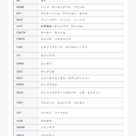
BP
ＢＰ
英国の
BSBR
バンコ サンタンデール ブラジル
ブラジ
BTI
ブリティッシュ アメリカン タバコ
たばこ
BUD
アンハイザー－ブッシュ インベブ
ベルギ
CHT
中華電信（チョンファ テレコム）
台湾の
CMCM
チーター モバイル
AIイノ
CMPS
コンパス パスウェイズ
英国の
ホーム
CNF
ＣＮファイナンス ホールディングス
サービ
CX
セメックス
メキシ
AI主導
DAVA
エンダバ
企業
DEO
ディアジオ
英国の
EDU
ニューオリエンタル エデュケーション
中国の
EMBJ
エンブラエル
ブラジ
情報通
ERIC
テレフォナクティーボラーゲ ＬＭ エリクソン
社
メキシ
FMX
フォメント エコノミコ メヒカノ
イズボ
金・銅
GFI
ゴールド フィールズ
フリカ
GGB
ゲルダウ
ブラジ
GMAB
ジェンマブ
デンマ
韓国の
GRVY
グラビティ