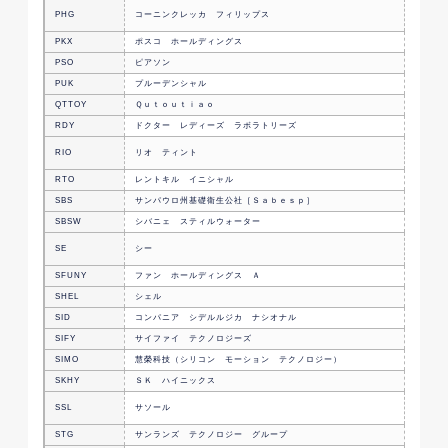
医療機
PHG
コーニンクレッカ フィリップス
会社
PKX
ポスコ ホールディングス
韓国の
PSO
ピアソン
教育サ
PUK
プルーデンシャル
香港の
QTTOY
Ｑｕｔｏｕｔｉａｏ
中国の
RDY
ドクター レディーズ ラボラトリーズ
インド
鉱物資
RIO
リオ ティント
会社
RTO
レントキル イニシャル
害虫駆
SBS
サンパウロ州基礎衛生公社［Ｓａｂｅｓｐ］
ブラジ
SBSW
シバニェ スティルウォーター
南アフ
シンガ
SE
シー
会社
SFUNY
ファン ホールディングス Ａ
中国の
SHEL
シェル
英国の
SID
コンパニア シデルルジカ ナシオナル
ブラジ
SIFY
サイファイ テクノロジーズ
インド
SIMO
慧榮科技（シリコン モーション テクノロジー）
香港の
SKHY
ＳＫ ハイニックス
韓国の
南アフ
SSL
サソール
ション
STG
サンランズ テクノロジー グループ
中国の