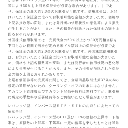
が必要（レバレッジ型ETF等の一部の銘柄や市場区分、市場の状況
等により30％を上回る保証金が必要な場合があります。）であ
り、保証金の最大約3.3倍のお取引が可能です。信用取引は、お預
けいただく保証金に比べてお取引可能な金額が大きいため、価格や
上記各指数等の変動、または発行者の信用状況の悪化等により損失
が生じることがあり、また、その損失が預託された保証金の額を上
回るおそれがあります。
外国株式信用取引では、売買代金の50％以上かつ30万円相当額を
下回らない範囲で当社が定める米ドル額以上の保証金が必要であ
り、保証金の最大約2.0倍のお取引が可能です。外国株式信用取引
は、お預けいただく保証金に比べてお取引可能な金額が大きいた
め、価格や上記各指数等の変動、または発行者の信用状況の悪化等
により損失が生じることがあり、また、その損失が預託された保証
金の額を上回るおそれがあります。
上場有価証券等の売買等に関しては、金融商品取引法第37条の6の
規定の適用がないため、クーリング・オフの対象にはなりません。
アカウント管理費及びアカウント登録手数料は無料ですが、取引毎
に所定の手数料や必要経費等をご負担いただく場合があります。
レバレッジ型、インバース型ＥＴＦ・ＥＴＮのお取引にあたっての
留意事項
レバレッジ型、インバース型のETF及びETNの価額の上昇率・下落
率は、原指数の上昇率・下落率に一定の倍率を乗じたものとは通常