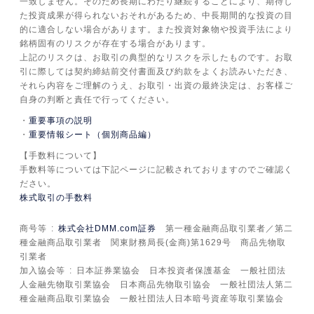
一致しません。そのため長期にわたり継続することにより、期待し
た投資成果が得られないおそれがあるため、中長期間的な投資の目
的に適合しない場合があります。また投資対象物や投資手法により
銘柄固有のリスクが存在する場合があります。
上記のリスクは、お取引の典型的なリスクを示したものです。お取
引に際しては契約締結前交付書面及び約款をよくお読みいただき、
それら内容をご理解のうえ、お取引・出資の最終決定は、お客様ご
自身の判断と責任で行ってください。
重要事項の説明
重要情報シート（個別商品編）
【手数料について】
手数料等については下記ページに記載されておりますのでご確認く
ださい。
株式取引の手数料
商号等
株式会社DMM.com証券
第一種金融商品取引業者／第二
種金融商品取引業者 関東財務局長(金商)第1629号 商品先物取
引業者
加入協会等
日本証券業協会 日本投資者保護基金 一般社団法
人金融先物取引業協会 日本商品先物取引協会 一般社団法人第二
種金融商品取引業協会 一般社団法人日本暗号資産等取引業協会