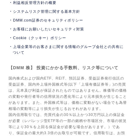
利益相反管理方針の概要
システムリスク管理に関する基本方針
DMM.com証券のセキュリティポリシー
お客様にお願いしたいセキュリティ対策
Cookie（クッキー）ポリシー
上場企業等のお客さまに関する情報のグループ会社との共有に
ついて
【DMM 株】 投資にかかる手数料、リスク等について
国内株式および国内ETF、REIT、預託証券、受益証券発行信託の
受益証券、国内外上場外国株式等(以下「上場有価証券等」)の売買
は、元本及び利益が保証されたものではありません。株価等の価格
の変動や発行者等の信用状況の悪化等により元本損失が生じること
があります。また、外国株式等は、価格に変動がない場合でも為替
相場の変動等により損失が生じるおそれがあります。
国内信用取引では、売買代金の30％以上かつ30万円以上の保証金
が必要（レバレッジ型ETF等の一部の銘柄や市場区分、市場の状況
等により30％を上回る保証金が必要な場合があります。）であ
り、保証金の最大約3.3倍のお取引が可能です。信用取引は、お預