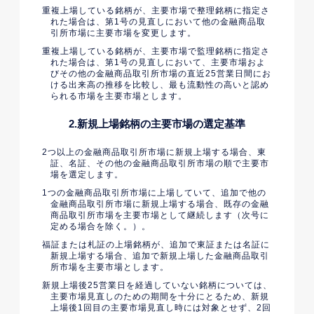
重複上場している銘柄が、主要市場で整理銘柄に指定さ
れた場合は、第1号の見直しにおいて他の金融商品取
引所市場に主要市場を変更します。
重複上場している銘柄が、主要市場で監理銘柄に指定さ
れた場合は、第1号の見直しにおいて、主要市場およ
びその他の金融商品取引所市場の直近25営業日間にお
ける出来高の推移を比較し、最も流動性の高いと認め
られる市場を主要市場とします。
2.新規上場銘柄の主要市場の選定基準
2つ以上の金融商品取引所市場に新規上場する場合、東
証、名証、その他の金融商品取引所市場の順で主要市
場を選定します。
1つの金融商品取引所市場に上場していて、追加で他の
金融商品取引所市場に新規上場する場合、既存の金融
商品取引所市場を主要市場として継続します（次号に
定める場合を除く。）。
福証または札証の上場銘柄が、追加で東証または名証に
新規上場する場合、追加で新規上場した金融商品取引
所市場を主要市場とします。
新規上場後25営業日を経過していない銘柄については、
主要市場見直しのための期間を十分にとるため、新規
上場後1回目の主要市場見直し時には対象とせず、2回