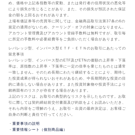
め、価格や上記各指数等の変動、または発行者の信用状況の悪化等
により損失が生じることがあり、また、その損失が預託された保証
金の額を上回るおそれがあります。
上場有価証券等の売買等に関しては、金融商品取引法第37条の6の
規定の適用がないため、クーリング・オフの対象にはなりません。
アカウント管理費及びアカウント登録手数料は無料ですが、取引毎
に所定の手数料や必要経費等をご負担いただく場合があります。
レバレッジ型、インバース型ＥＴＦ・ＥＴＮのお取引にあたっての
留意事項
レバレッジ型、インバース型のETF及びETNの価額の上昇率・下落
率は、原指数の上昇率・下落率に一定の倍率を乗じたものとは通常
一致しません。そのため長期にわたり継続することにより、期待し
た投資成果が得られないおそれがあるため、中長期間的な投資の目
的に適合しない場合があります。また投資対象物や投資手法により
銘柄固有のリスクが存在する場合があります。
上記のリスクは、お取引の典型的なリスクを示したものです。お取
引に際しては契約締結前交付書面及び約款をよくお読みいただき、
それら内容をご理解のうえ、お取引・出資の最終決定は、お客様ご
自身の判断と責任で行ってください。
重要事項の説明
重要情報シート（個別商品編）