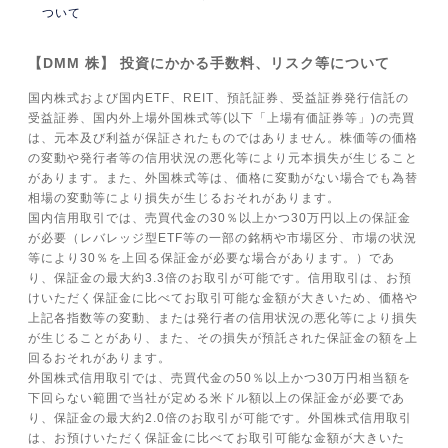
ついて
【DMM 株】 投資にかかる手数料、リスク等について
国内株式および国内ETF、REIT、預託証券、受益証券発行信託の
受益証券、国内外上場外国株式等(以下「上場有価証券等」)の売買
は、元本及び利益が保証されたものではありません。株価等の価格
の変動や発行者等の信用状況の悪化等により元本損失が生じること
があります。また、外国株式等は、価格に変動がない場合でも為替
相場の変動等により損失が生じるおそれがあります。
国内信用取引では、売買代金の30％以上かつ30万円以上の保証金
が必要（レバレッジ型ETF等の一部の銘柄や市場区分、市場の状況
等により30％を上回る保証金が必要な場合があります。）であ
り、保証金の最大約3.3倍のお取引が可能です。信用取引は、お預
けいただく保証金に比べてお取引可能な金額が大きいため、価格や
上記各指数等の変動、または発行者の信用状況の悪化等により損失
が生じることがあり、また、その損失が預託された保証金の額を上
回るおそれがあります。
外国株式信用取引では、売買代金の50％以上かつ30万円相当額を
下回らない範囲で当社が定める米ドル額以上の保証金が必要であ
り、保証金の最大約2.0倍のお取引が可能です。外国株式信用取引
は、お預けいただく保証金に比べてお取引可能な金額が大きいた