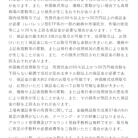
があります。また、外国株式等は、価格に変動がない場合でも為替
相場の変動等により損失が生じるおそれがあります。
国内信用取引では、売買代金の30％以上かつ30万円以上の保証金
が必要（レバレッジ型ETF等の一部の銘柄や市場区分、市場の状況
等により30％を上回る保証金が必要な場合があります。）であ
り、保証金の最大約3.3倍のお取引が可能です。信用取引は、お預
けいただく保証金に比べてお取引可能な金額が大きいため、価格や
上記各指数等の変動、または発行者の信用状況の悪化等により損失
が生じることがあり、また、その損失が預託された保証金の額を上
回るおそれがあります。
外国株式信用取引では、売買代金の50％以上かつ30万円相当額を
下回らない範囲で当社が定める米ドル額以上の保証金が必要であ
り、保証金の最大約2.0倍のお取引が可能です。外国株式信用取引
は、お預けいただく保証金に比べてお取引可能な金額が大きいた
め、価格や上記各指数等の変動、または発行者の信用状況の悪化等
により損失が生じることがあり、また、その損失が預託された保証
金の額を上回るおそれがあります。
上場有価証券等の売買等に関しては、金融商品取引法第37条の6の
規定の適用がないため、クーリング・オフの対象にはなりません。
アカウント管理費及びアカウント登録手数料は無料ですが、取引毎
に所定の手数料や必要経費等をご負担いただく場合があります。