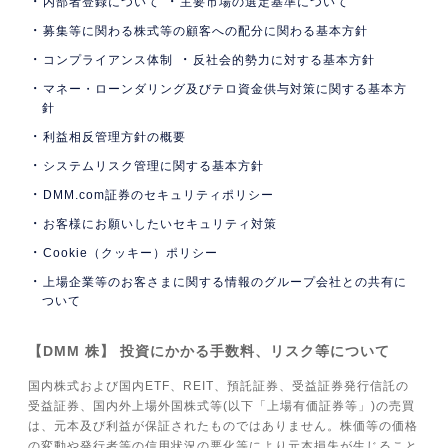
内部者登録について
主要市場の選定基準について
募集等に関わる株式等の顧客への配分に関わる基本方針
コンプライアンス体制
反社会的勢力に対する基本方針
マネー・ローンダリング及びテロ資金供与対策に関する基本方
針
利益相反管理方針の概要
システムリスク管理に関する基本方針
DMM.com証券のセキュリティポリシー
お客様にお願いしたいセキュリティ対策
Cookie（クッキー）ポリシー
上場企業等のお客さまに関する情報のグループ会社との共有に
ついて
【DMM 株】 投資にかかる手数料、リスク等について
国内株式および国内ETF、REIT、預託証券、受益証券発行信託の
受益証券、国内外上場外国株式等(以下「上場有価証券等」)の売買
は、元本及び利益が保証されたものではありません。株価等の価格
の変動や発行者等の信用状況の悪化等により元本損失が生じること