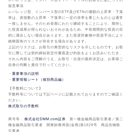
レバレッジ型、インバース型ＥＴＦ・ＥＴＮのお取引にあたっての
留意事項
レバレッジ型、インバース型のETF及びETNの価額の上昇率・下落
率は、原指数の上昇率・下落率に一定の倍率を乗じたものとは通常
一致しません。そのため長期にわたり継続することにより、期待し
た投資成果が得られないおそれがあるため、中長期間的な投資の目
的に適合しない場合があります。また投資対象物や投資手法により
銘柄固有のリスクが存在する場合があります。
上記のリスクは、お取引の典型的なリスクを示したものです。お取
引に際しては契約締結前交付書面及び約款をよくお読みいただき、
それら内容をご理解のうえ、お取引・出資の最終決定は、お客様ご
自身の判断と責任で行ってください。
重要事項の説明
重要情報シート（個別商品編）
【手数料について】
手数料等については下記ページに記載されておりますのでご確認く
ださい。
株式取引の手数料
商号等
株式会社DMM.com証券
第一種金融商品取引業者／第二
種金融商品取引業者 関東財務局長(金商)第1629号 商品先物取
引業者