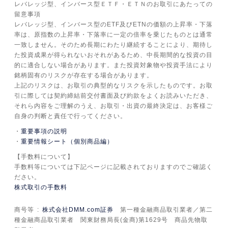
レバレッジ型、インバース型ＥＴＦ・ＥＴＮのお取引にあたっての
留意事項
レバレッジ型、インバース型のETF及びETNの価額の上昇率・下落
率は、原指数の上昇率・下落率に一定の倍率を乗じたものとは通常
一致しません。そのため長期にわたり継続することにより、期待し
た投資成果が得られないおそれがあるため、中長期間的な投資の目
的に適合しない場合があります。また投資対象物や投資手法により
銘柄固有のリスクが存在する場合があります。
上記のリスクは、お取引の典型的なリスクを示したものです。お取
引に際しては契約締結前交付書面及び約款をよくお読みいただき、
それら内容をご理解のうえ、お取引・出資の最終決定は、お客様ご
自身の判断と責任で行ってください。
重要事項の説明
重要情報シート（個別商品編）
【手数料について】
手数料等については下記ページに記載されておりますのでご確認く
ださい。
株式取引の手数料
商号等
株式会社DMM.com証券
第一種金融商品取引業者／第二
種金融商品取引業者 関東財務局長(金商)第1629号 商品先物取