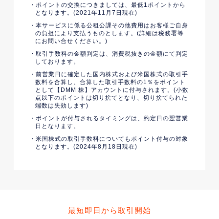
ポイントの交換につきましては、最低1ポイントから
となります。(2021年11月7日現在)
本サービスに係る公租公課その他費用はお客様ご自身
の負担により支払うものとします。(詳細は税務署等
にお問い合せください。)
取引手数料の金額判定は、消費税抜きの金額にて判定
しております。
前営業日に確定した国内株式および米国株式の取引手
数料を合算し、合算した取引手数料の1％をポイント
として【DMM 株】アカウントに付与されます。(小数
点以下のポイントは切り捨てとなり、切り捨てられた
端数は失効します)
ポイントが付与されるタイミングは、約定日の翌営業
日となります。
米国株式の取引手数料についてもポイント付与の対象
となります。(2024年8月18日現在)
最短即日から取引開始