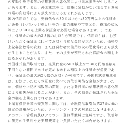
の変動や発行者等の信用状況の悪化等により元本損失が生じること
があります。また、外国株式等は、価格に変動がない場合でも為替
相場の変動等により損失が生じるおそれがあります。
国内信用取引では、売買代金の30％以上かつ30万円以上の保証金
が必要（レバレッジ型ETF等の一部の銘柄や市場区分、市場の状況
等により30％を上回る保証金が必要な場合があります。）であ
り、保証金の最大約3.3倍のお取引が可能です。信用取引は、お預
けいただく保証金に比べてお取引可能な金額が大きいため、価格や
上記各指数等の変動、または発行者の信用状況の悪化等により損失
が生じることがあり、また、その損失が預託された保証金の額を上
回るおそれがあります。
外国株式信用取引では、売買代金の50％以上かつ30万円相当額を
下回らない範囲で当社が定める米ドル額以上の保証金が必要であ
り、保証金の最大約2.0倍のお取引が可能です。外国株式信用取引
は、お預けいただく保証金に比べてお取引可能な金額が大きいた
め、価格や上記各指数等の変動、または発行者の信用状況の悪化等
により損失が生じることがあり、また、その損失が預託された保証
金の額を上回るおそれがあります。
上場有価証券等の売買等に関しては、金融商品取引法第37条の6の
規定の適用がないため、クーリング・オフの対象にはなりません。
アカウント管理費及びアカウント登録手数料は無料ですが、取引毎
に所定の手数料や必要経費等をご負担いただく場合があります。