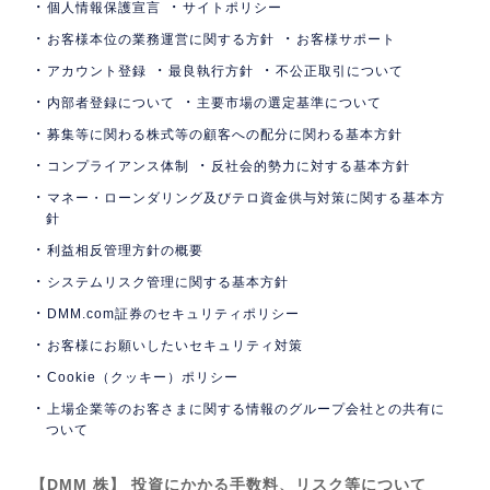
個人情報保護宣言
サイトポリシー
お客様本位の業務運営に関する方針
お客様サポート
アカウント登録
最良執行方針
不公正取引について
内部者登録について
主要市場の選定基準について
募集等に関わる株式等の顧客への配分に関わる基本方針
コンプライアンス体制
反社会的勢力に対する基本方針
マネー・ローンダリング及びテロ資金供与対策に関する基本方
針
利益相反管理方針の概要
システムリスク管理に関する基本方針
DMM.com証券のセキュリティポリシー
お客様にお願いしたいセキュリティ対策
Cookie（クッキー）ポリシー
上場企業等のお客さまに関する情報のグループ会社との共有に
ついて
【DMM 株】 投資にかかる手数料、リスク等について