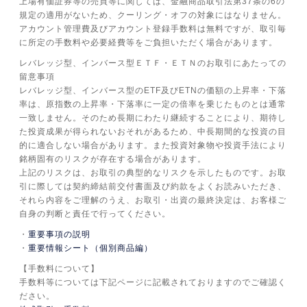
上場有価証券等の売買等に関しては、金融商品取引法第37条の6の
規定の適用がないため、クーリング・オフの対象にはなりません。
アカウント管理費及びアカウント登録手数料は無料ですが、取引毎
に所定の手数料や必要経費等をご負担いただく場合があります。
レバレッジ型、インバース型ＥＴＦ・ＥＴＮのお取引にあたっての
留意事項
レバレッジ型、インバース型のETF及びETNの価額の上昇率・下落
率は、原指数の上昇率・下落率に一定の倍率を乗じたものとは通常
一致しません。そのため長期にわたり継続することにより、期待し
た投資成果が得られないおそれがあるため、中長期間的な投資の目
的に適合しない場合があります。また投資対象物や投資手法により
銘柄固有のリスクが存在する場合があります。
上記のリスクは、お取引の典型的なリスクを示したものです。お取
引に際しては契約締結前交付書面及び約款をよくお読みいただき、
それら内容をご理解のうえ、お取引・出資の最終決定は、お客様ご
自身の判断と責任で行ってください。
重要事項の説明
重要情報シート（個別商品編）
【手数料について】
手数料等については下記ページに記載されておりますのでご確認く
ださい。