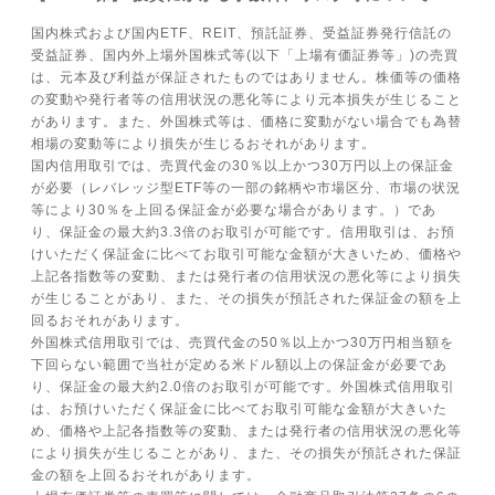
国内株式および国内ETF、REIT、預託証券、受益証券発行信託の
受益証券、国内外上場外国株式等(以下「上場有価証券等」)の売買
は、元本及び利益が保証されたものではありません。株価等の価格
の変動や発行者等の信用状況の悪化等により元本損失が生じること
があります。また、外国株式等は、価格に変動がない場合でも為替
相場の変動等により損失が生じるおそれがあります。
国内信用取引では、売買代金の30％以上かつ30万円以上の保証金
が必要（レバレッジ型ETF等の一部の銘柄や市場区分、市場の状況
等により30％を上回る保証金が必要な場合があります。）であ
り、保証金の最大約3.3倍のお取引が可能です。信用取引は、お預
けいただく保証金に比べてお取引可能な金額が大きいため、価格や
上記各指数等の変動、または発行者の信用状況の悪化等により損失
が生じることがあり、また、その損失が預託された保証金の額を上
回るおそれがあります。
外国株式信用取引では、売買代金の50％以上かつ30万円相当額を
下回らない範囲で当社が定める米ドル額以上の保証金が必要であ
り、保証金の最大約2.0倍のお取引が可能です。外国株式信用取引
は、お預けいただく保証金に比べてお取引可能な金額が大きいた
め、価格や上記各指数等の変動、または発行者の信用状況の悪化等
により損失が生じることがあり、また、その損失が預託された保証
金の額を上回るおそれがあります。