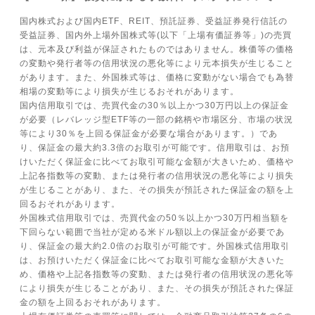
国内株式および国内ETF、REIT、預託証券、受益証券発行信託の
受益証券、国内外上場外国株式等(以下「上場有価証券等」)の売買
は、元本及び利益が保証されたものではありません。株価等の価格
の変動や発行者等の信用状況の悪化等により元本損失が生じること
があります。また、外国株式等は、価格に変動がない場合でも為替
相場の変動等により損失が生じるおそれがあります。
国内信用取引では、売買代金の30％以上かつ30万円以上の保証金
が必要（レバレッジ型ETF等の一部の銘柄や市場区分、市場の状況
等により30％を上回る保証金が必要な場合があります。）であ
り、保証金の最大約3.3倍のお取引が可能です。信用取引は、お預
けいただく保証金に比べてお取引可能な金額が大きいため、価格や
上記各指数等の変動、または発行者の信用状況の悪化等により損失
が生じることがあり、また、その損失が預託された保証金の額を上
回るおそれがあります。
外国株式信用取引では、売買代金の50％以上かつ30万円相当額を
下回らない範囲で当社が定める米ドル額以上の保証金が必要であ
り、保証金の最大約2.0倍のお取引が可能です。外国株式信用取引
は、お預けいただく保証金に比べてお取引可能な金額が大きいた
め、価格や上記各指数等の変動、または発行者の信用状況の悪化等
により損失が生じることがあり、また、その損失が預託された保証
金の額を上回るおそれがあります。