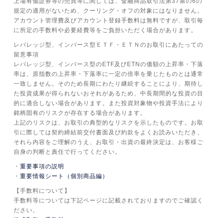
上場有価証券等の売買等に関しては、金融商品取引法第37条の6の
規定の適用がないため、クーリング・オフの対象にはなりません。
アカウント管理費及びアカウント登録手数料は無料ですが、取引毎
に所定の手数料や必要経費等をご負担いただく場合があります。
レバレッジ型、インバース型ＥＴＦ・ＥＴＮのお取引にあたっての
留意事項
レバレッジ型、インバース型のETF及びETNの価額の上昇率・下落
率は、原指数の上昇率・下落率に一定の倍率を乗じたものとは通常
一致しません。そのため長期にわたり継続することにより、期待し
た投資成果が得られないおそれがあるため、中長期間的な投資の目
的に適合しない場合があります。また投資対象物や投資手法により
銘柄固有のリスクが存在する場合があります。
上記のリスクは、お取引の典型的なリスクを示したものです。お取
引に際しては契約締結前交付書面及び約款をよくお読みいただき、
それら内容をご理解のうえ、お取引・出資の最終決定は、お客様ご
自身の判断と責任で行ってください。
重要事項の説明
重要情報シート（個別商品編）
【手数料について】
手数料等については下記ページに記載されておりますのでご確認く
ださい。