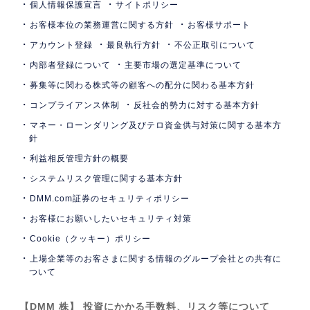
個人情報保護宣言
サイトポリシー
お客様本位の業務運営に関する方針
お客様サポート
アカウント登録
最良執行方針
不公正取引について
内部者登録について
主要市場の選定基準について
募集等に関わる株式等の顧客への配分に関わる基本方針
コンプライアンス体制
反社会的勢力に対する基本方針
マネー・ローンダリング及びテロ資金供与対策に関する基本方
針
利益相反管理方針の概要
システムリスク管理に関する基本方針
DMM.com証券のセキュリティポリシー
お客様にお願いしたいセキュリティ対策
Cookie（クッキー）ポリシー
上場企業等のお客さまに関する情報のグループ会社との共有に
ついて
【DMM 株】 投資にかかる手数料、リスク等について