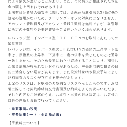
により損失が生じることがあり、また、その損失が預託された保証
金の額を上回るおそれがあります。
上場有価証券等の売買等に関しては、金融商品取引法第37条の6の
規定の適用がないため、クーリング・オフの対象にはなりません。
アカウント管理費及びアカウント登録手数料は無料ですが、取引毎
に所定の手数料や必要経費等をご負担いただく場合があります。
レバレッジ型、インバース型ＥＴＦ・ＥＴＮのお取引にあたっての
留意事項
レバレッジ型、インバース型のETF及びETNの価額の上昇率・下落
率は、原指数の上昇率・下落率に一定の倍率を乗じたものとは通常
一致しません。そのため長期にわたり継続することにより、期待し
た投資成果が得られないおそれがあるため、中長期間的な投資の目
的に適合しない場合があります。また投資対象物や投資手法により
銘柄固有のリスクが存在する場合があります。
上記のリスクは、お取引の典型的なリスクを示したものです。お取
引に際しては契約締結前交付書面及び約款をよくお読みいただき、
それら内容をご理解のうえ、お取引・出資の最終決定は、お客様ご
自身の判断と責任で行ってください。
重要事項の説明
重要情報シート（個別商品編）
【手数料について】