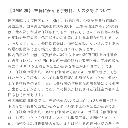
【DMM 株】 投資にかかる手数料、リスク等について
国内株式および国内ETF、REIT、預託証券、受益証券発行信託の
受益証券、国内外上場外国株式等(以下「上場有価証券等」)の売買
は、元本及び利益が保証されたものではありません。株価等の価格
の変動や発行者等の信用状況の悪化等により元本損失が生じること
があります。また、外国株式等は、価格に変動がない場合でも為替
相場の変動等により損失が生じるおそれがあります。
国内信用取引では、売買代金の30％以上かつ30万円以上の保証金
が必要（レバレッジ型ETF等の一部の銘柄や市場区分、市場の状況
等により30％を上回る保証金が必要な場合があります。）であ
り、保証金の最大約3.3倍のお取引が可能です。信用取引は、お預
けいただく保証金に比べてお取引可能な金額が大きいため、価格や
上記各指数等の変動、または発行者の信用状況の悪化等により損失
が生じることがあり、また、その損失が預託された保証金の額を上
回るおそれがあります。
外国株式信用取引では、売買代金の50％以上かつ30万円相当額を
下回らない範囲で当社が定める米ドル額以上の保証金が必要であ
り、保証金の最大約2.0倍のお取引が可能です。外国株式信用取引
は、お預けいただく保証金に比べてお取引可能な金額が大きいた
め、価格や上記各指数等の変動、または発行者の信用状況の悪化等