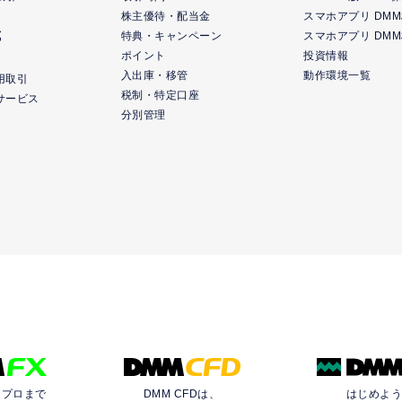
株主優待・配当金
スマホアプリ DM
式
特典・キャンペーン
スマホアプリ DM
ポイント
投資情報
入出庫・移管
動作環境一覧
用取引
税制・特定口座
サービス
分別管理
らプロまで
DMM CFDは、
はじめよ