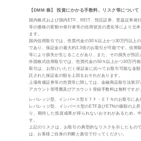
【DMM 株】 投資にかかる手数料、リスク等について
国内株式および国内ETF、REIT、預託証券、受益証券
等の価格の変動や発行者等の信用状況の悪化等により元本
ます。
国内信用取引では、売買代金の30％以上かつ30万円以上
であり、保証金の最大約3.3倍のお取引が可能です。信
等により損失が生じることがあり、また、その損失が預託
外国株式信用取引では、売買代金の50％以上かつ30万円
取引は、お預けいただく保証金に比べてお取引可能な金額
託された保証金の額を上回るおそれがあります。
上場有価証券等の売買等に関しては、金融商品取引法第3
アカウント管理費及びアカウント登録手数料は無料ですが
レバレッジ型、インバース型ＥＴＦ・ＥＴＮのお取引にあ
レバレッジ型、インバース型のETF及びETNの価額の
り、期待した投資成果が得られないおそれがあるため、
す。
上記のリスクは、お取引の典型的なリスクを示したもの
は、お客様ご自身の判断と責任で行ってください。