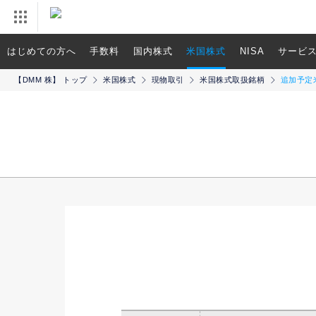
はじめての方へ
手数料
国内株式
米国株式
NISA
サービ
【DMM 株】 トップ
米国株式
現物取引
米国株式取扱銘柄
追加予定米