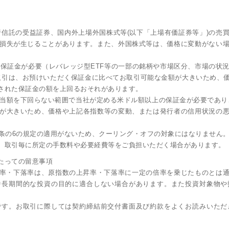
発行信託の受益証券、国内外上場外国株式等(以下「上場有価証券等」)の
損失が生じることがあります。また、外国株式等は、価格に変動がない
の保証金が必要（レバレッジ型ETF等の一部の銘柄や市場区分、市場の状
用取引は、お預けいただく保証金に比べてお取引可能な金額が大きいため、
された保証金の額を上回るおそれがあります。
相当額を下回らない範囲で当社が定める米ドル額以上の保証金が必要であり
が大きいため、価格や上記各指数等の変動、または発行者の信用状況の
7条の6の規定の適用がないため、クーリング・オフの対象にはなりません
、取引毎に所定の手数料や必要経費等をご負担いただく場合があります。
たっての留意事項
上昇率・下落率は、原指数の上昇率・下落率に一定の倍率を乗じたものとは
中長期間的な投資の目的に適合しない場合があります。また投資対象物や
です。お取引に際しては契約締結前交付書面及び約款をよくお読みいただ