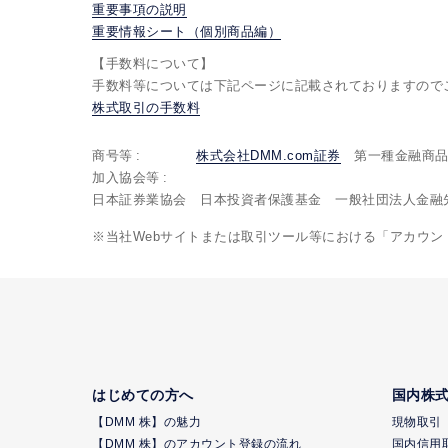
重要事項の説明
重要情報シート（個別商品編）
【手数料について】
手数料等については下記ページに記載されておりますので
株式取引の手数料
商号等
株式会社DMM.com証券
第一種金融商品取
加入協会等
日本証券業協会 日本投資者保護基金 一般社団法人金融
当社Webサイトまたは取引ツール等における「アカウ
はじめての方へ
国内株
【DMM 株】の魅力
現物取引
【DMM 株】のアカウント登録の流れ
国内信用