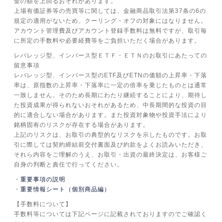
金の額を上回るおそれがあります。
上場有価証券等の売買等に関しては、金融商品取引法第37条の6の
規定の適用がないため、クーリング・オフの対象にはなりません。
アカウント管理費及びアカウント登録手数料は無料ですが、取引毎
に所定の手数料や必要経費等をご負担いただく場合があります。
レバレッジ型、インバース型ＥＴＦ・ＥＴＮのお取引にあたっての
留意事項
レバレッジ型、インバース型のETF及びETNの価額の上昇率・下落
率は、原指数の上昇率・下落率に一定の倍率を乗じたものとは通常
一致しません。そのため長期にわたり継続することにより、期待し
た投資成果が得られないおそれがあるため、中長期間的な投資の目
的に適合しない場合があります。また投資対象物や投資手法により
銘柄固有のリスクが存在する場合があります。
上記のリスクは、お取引の典型的なリスクを示したものです。お取
引に際しては契約締結前交付書面及び約款をよくお読みいただき、
それら内容をご理解のうえ、お取引・出資の最終決定は、お客様ご
自身の判断と責任で行ってください。
重要事項の説明
重要情報シート（個別商品編）
【手数料について】
手数料等については下記ページに記載されておりますのでご確認く