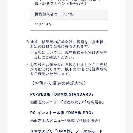
報＞証券アカウント番号(7桁)
機構加入者コード(7桁)
1123160
通常、移管元の証券会社に書類をご提出後、
所定の日数で当社に移管されます。
日数については、現在株式をお預けの証券
会社にご確認ください。
お客様のお預かりに反映されましたらご売却
が可能となります。以下の方法にて証券残高
をご確認いただけます。
【お預かり証券の確認方法】
PC-WEB版『DMM株 STANDARD』
画面左のメニュー｢資産状況｣＞｢残高照会｣
PC-インストール版『DMM株 PRO』
画面左上のメニュー｢株式｣＞｢残高照会｣
スマホアプリ『DMM株』 ノーマルモード