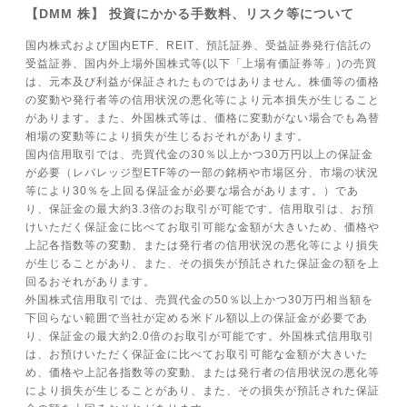
【DMM 株】 投資にかかる手数料、リスク等について
国内株式および国内ETF、REIT、預託証券、受益証券発行信託の
受益証券、国内外上場外国株式等(以下「上場有価証券等」)の売買
は、元本及び利益が保証されたものではありません。株価等の価格
の変動や発行者等の信用状況の悪化等により元本損失が生じること
があります。また、外国株式等は、価格に変動がない場合でも為替
相場の変動等により損失が生じるおそれがあります。
国内信用取引では、売買代金の30％以上かつ30万円以上の保証金
が必要（レバレッジ型ETF等の一部の銘柄や市場区分、市場の状況
等により30％を上回る保証金が必要な場合があります。）であ
り、保証金の最大約3.3倍のお取引が可能です。信用取引は、お預
けいただく保証金に比べてお取引可能な金額が大きいため、価格や
上記各指数等の変動、または発行者の信用状況の悪化等により損失
が生じることがあり、また、その損失が預託された保証金の額を上
回るおそれがあります。
外国株式信用取引では、売買代金の50％以上かつ30万円相当額を
下回らない範囲で当社が定める米ドル額以上の保証金が必要であ
り、保証金の最大約2.0倍のお取引が可能です。外国株式信用取引
は、お預けいただく保証金に比べてお取引可能な金額が大きいた
め、価格や上記各指数等の変動、または発行者の信用状況の悪化等
により損失が生じることがあり、また、その損失が預託された保証