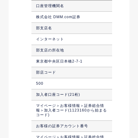
口座管理機関名
株式会社 DMM.com証券
部支店名
インターネット
部支店の所在地
東京都中央区日本橋2-7-1
部店コード
500
加入者口座コード(21桁)
マイページ＞お客様情報＞証券総合情
報＞加入者コード(1123160から始まる
コード)
お客様の証券アカウント番号
マイページ＞お客様情報＞証券総合情