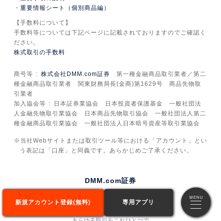
重要情報シート（個別商品編）
【手数料について】
手数料等については下記ページに記載されておりますのでご確認く
ださい。
株式取引の手数料
商号等
株式会社DMM.com証券
第一種金融商品取引業者／第二
種金融商品取引業者 関東財務局長(金商)第1629号 商品先物取
引業者
加入協会等
日本証券業協会 日本投資者保護基金 一般社団法
人金融先物取引業協会 日本商品先物取引協会 一般社団法人第二
種金融商品取引業協会 一般社団法人日本暗号資産等取引業協会
当社Webサイトまたは取引ツール等における「アカウント」とい
う表記は「口座」と同義です。あらかじめご了承ください。
DMM.com証券
新規アカウント登録(無料)
専用アプリ
あらゆる取引を
これひとつで