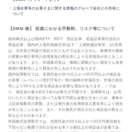
上場企業等のお客さまに関する情報のグループ会社との共有に
ついて
【DMM 株】 投資にかかる手数料、リスク等について
国内株式および国内ETF、REIT、預託証券、受益証券発行信託の
受益証券、国内外上場外国株式等(以下「上場有価証券等」)の売買
は、元本及び利益が保証されたものではありません。株価等の価格
の変動や発行者等の信用状況の悪化等により元本損失が生じること
があります。また、外国株式等は、価格に変動がない場合でも為替
相場の変動等により損失が生じるおそれがあります。
国内信用取引では、売買代金の30％以上かつ30万円以上の保証金
が必要（レバレッジ型ETF等の一部の銘柄や市場区分、市場の状況
等により30％を上回る保証金が必要な場合があります。）であ
り、保証金の最大約3.3倍のお取引が可能です。信用取引は、お預
けいただく保証金に比べてお取引可能な金額が大きいため、価格や
上記各指数等の変動、または発行者の信用状況の悪化等により損失
が生じることがあり、また、その損失が預託された保証金の額を上
回るおそれがあります。
外国株式信用取引では、売買代金の50％以上かつ30万円相当額を
下回らない範囲で当社が定める米ドル額以上の保証金が必要であ