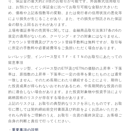
り、保証金の最大約2.0倍のお取引が可能です。外国株式信用取引
は、お預けいただく保証金に比べてお取引可能な金額が大きいた
め、価格や上記各指数等の変動、または発行者の信用状況の悪化等
により損失が生じることがあり、また、その損失が預託された保証
金の額を上回るおそれがあります。
上場有価証券等の売買等に関しては、金融商品取引法第37条の6の
規定の適用がないため、クーリング・オフの対象にはなりません。
アカウント管理費及びアカウント登録手数料は無料ですが、取引毎
に所定の手数料や必要経費等をご負担いただく場合があります。
レバレッジ型、インバース型ＥＴＦ・ＥＴＮのお取引にあたっての
留意事項
レバレッジ型、インバース型のETF及びETNの価額の上昇率・下落
率は、原指数の上昇率・下落率に一定の倍率を乗じたものとは通常
一致しません。そのため長期にわたり継続することにより、期待し
た投資成果が得られないおそれがあるため、中長期間的な投資の目
的に適合しない場合があります。また投資対象物や投資手法により
銘柄固有のリスクが存在する場合があります。
上記のリスクは、お取引の典型的なリスクを示したものです。お取
引に際しては契約締結前交付書面及び約款をよくお読みいただき、
それら内容をご理解のうえ、お取引・出資の最終決定は、お客様ご
自身の判断と責任で行ってください。
重要事項の説明