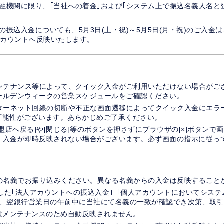
融機関
に限り、｢当社への着金｣および｢システム上で振込名義人名と
振込入金についても、5月3日(土・祝)～5月5日(月・祝)のご入金
アカウントへ反映いたします。
ンテナンス等によって、クイック入金がご利用いただけない場合がご
ールデンウィークの営業スケジュールをご確認ください。
ターネット回線の切断や不正な画面遷移によってクイック入金にエラ
可能性がございます。あらかじめご了承ください。
盟店へ戻る]や[閉じる]等のボタンを押さずにブラウザの[×]ボタンで
、入金が即時反映されない場合がございます。必ず画面の指示に従っ
の名義でお振り込みください。異なる名義からの入金は反映すること
した｢法人アカウントへの振込入金｣「個人アカウントにおいてシス
は、翌銀行営業日の午前中に当社にて名義の一致が確認でき次第、取
時はメンテナンスのため自動反映されません。