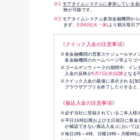
モアタイムシステムに参加している金
映が可能です。
モアタイムシステム参加金融機関からの
きず、
5月6日(火・休)
より順次取引
《クイック入金の注意事項》
各金融機関の営業スケジュールやメ
各金融機関のホームページ等よりゴ
ゴールデンウィークの期間中、イン
入金の反映が
5月7日(水)以降
となる
クイック入金の最後に表示される[加
ブラウザアプリを終了したりすると
《振込入金の注意事項》
必ず当社に登録されているご本人様
平日15時以降および土日祝日に着金
が確認できない振込入金｣において
毎日2時～4時、日曜19時～月曜8