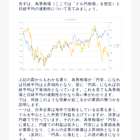
先ずは、為替相場（ここでは「ドル円相場」を想定）と
日経平均の連動性について見てみましょう。
上記の図からもわかる通り、為替相場が「円安」になれ
ば日経平均は上昇傾向となり、逆に「円高」になれば日
経平均は下落傾向となっています。これを見ても為替相
場と日経平均の連動性がかなり高い事がわかります。
では、何故このような現象が起こるかの要因の幾つかを
説明します。
一つは、日本企業は海外で活動をしている企業も多く、
ドルを中心とした外貨で利益を上げていますが、決算は
円建てで行っています。そのため、為替相場が『円安』
に進むと、円建ての利益は拡大し、円安による業績改善
が要因となり、これらの企業の株価は上昇傾向となりま
す。（反対に、『円高』に進むと、この逆の動きになり
ます。）