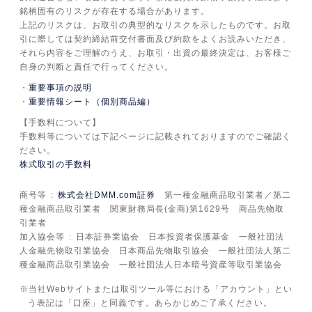
銘柄固有のリスクが存在する場合があります。
上記のリスクは、お取引の典型的なリスクを示したものです。お取
引に際しては契約締結前交付書面及び約款をよくお読みいただき、
それら内容をご理解のうえ、お取引・出資の最終決定は、お客様ご
自身の判断と責任で行ってください。
重要事項の説明
重要情報シート（個別商品編）
【手数料について】
手数料等については下記ページに記載されておりますのでご確認く
ださい。
株式取引の手数料
商号等
株式会社DMM.com証券
第一種金融商品取引業者／第二
種金融商品取引業者 関東財務局長(金商)第1629号 商品先物取
引業者
加入協会等
日本証券業協会 日本投資者保護基金 一般社団法
人金融先物取引業協会 日本商品先物取引協会 一般社団法人第二
種金融商品取引業協会 一般社団法人日本暗号資産等取引業協会
当社Webサイトまたは取引ツール等における「アカウント」とい
う表記は「口座」と同義です。あらかじめご了承ください。