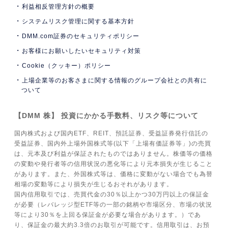
利益相反管理方針の概要
システムリスク管理に関する基本方針
DMM.com証券のセキュリティポリシー
お客様にお願いしたいセキュリティ対策
Cookie（クッキー）ポリシー
上場企業等のお客さまに関する情報のグループ会社との共有に
ついて
【DMM 株】 投資にかかる手数料、リスク等について
国内株式および国内ETF、REIT、預託証券、受益証券発行信託の
受益証券、国内外上場外国株式等(以下「上場有価証券等」)の売買
は、元本及び利益が保証されたものではありません。株価等の価格
の変動や発行者等の信用状況の悪化等により元本損失が生じること
があります。また、外国株式等は、価格に変動がない場合でも為替
相場の変動等により損失が生じるおそれがあります。
国内信用取引では、売買代金の30％以上かつ30万円以上の保証金
が必要（レバレッジ型ETF等の一部の銘柄や市場区分、市場の状況
等により30％を上回る保証金が必要な場合があります。）であ
り、保証金の最大約3.3倍のお取引が可能です。信用取引は、お預