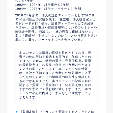
ち」を4年間
1992年～1994年 証券事務を2年間
1994年～2018年 証券ディーラーを24年間
2018年8月まで、個人の証券ディーラーとして24年間
で50億円以上の実績を残す。 独立後、個人投資家とし
てトレードを行う傍ら、証券ディーラーとしての経験
を活かし、証券市場や資産運用等についてのセミナーや
勉強会を開催。 持論は、「株の売買に正解はない」。
常に「正解が（本当に）ないのか？」という答えを追い
求めて、日々、マーケットに向き合っている。
本コンテンツは情報の提供を目的としており、投
資その他の行動を勧誘する目的で、作成したもの
ではありません。銘柄の選択、売買価格等の投資
の最終決定は、お客様ご自身でご判断いただきま
すようお願いいたします。本コンテンツの情報
は、当社が信頼できると判断した情報源から入手
したものですが、その情報源の確実性を保証した
ものではありません。本コンテンツの記載内容に
関するご質問・ご照会等には一切お答え致しかね
ますので予めご了承お願い致します。また、本コ
ンテンツの記載内容は、予告なしに変更すること
があります。
【DMM 株】でアカウント登録をするメリットとは