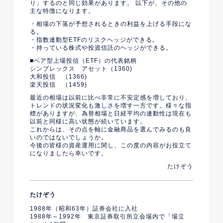
り」するのと同じ効果があります。 以下が、その他の
主な特徴になります。
・相場の下落が予想されるときの利益を上げる手段にな
る。
・指数連動型ETFのリスクヘッジができる。
・持っている株式や投資信託のヘッジができる。
■ベア型上場投信（ETF）の代表銘柄
シンプレックス アセット（1360)
大和投信 （1366)
楽天投信 （1459)
最近の相場は以前に比べ非常に不安定感を増しており、
トレンドの状況変化も激しさを増す一方です。様々な指
標がありますが、為替相場と日経平均の連動性は現在も
以前と同様に高い状態が続いています。
これからは、その点を軸に金融商品を選んでみるのも良
いのではないでしょうか。
今後の皆様の資産運用に関し、この度の内容がお役立て
になりましたら幸いです。
たけぞう
たけぞう
1988年（昭和63年）証券会社に入社
1988年～1992年 東京証券取引所立会場内で「場立