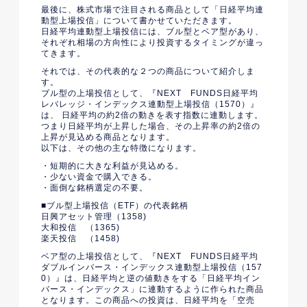
最後に、株式市場で注目される商品として「日経平均連
動型上場投信」について書かせていただきます。
日経平均連動型上場投信には、ブル型とベア型があり、
それぞれ相場の方向性により投資するタイミングが違っ
てきます。
それでは、その代表的な２つの商品について紹介しま
す。
ブル型の上場投信として、『NEXT FUNDS日経平均
レバレッジ・インデックス連動型上場投信（1570）』
は、 日経平均の約2倍の動きを表す指数に連動します。
つまり日経平均が上昇した場合、その上昇率の約2倍の
上昇が見込める商品となります。
以下は、その他の主な特徴になります。
・短期的に大きな利益が見込める。
・少ない資金で購入できる。
・面倒な銘柄選定の不要。
■ブル型上場投信（ETF）の代表銘柄
日興アセット管理（1358)
大和投信 （1365)
楽天投信 （1458)
ベア型の上場投信として、『NEXT FUNDS日経平均
ダブルインバース・インデックス連動型上場投信（157
0）』は、日経平均と逆の値動きをする「日経平均イン
バース・インデックス」に連動するように作られた商品
となります。この商品への投資は、日経平均を「空売