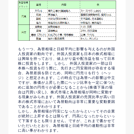
もう一つ、為替相場と日経平均に影響を与えるのが外国
人投資家の動向です。外国人投資家も日本の株式相場に
は興味を持っており、値上がり益や配当益を狙って日本
株に投資をします。 しかし、外国人投資家の一部は日
本株へ投資を行う際に、先行きに円安期待が存在する場
合、為替差損を防ぐため、同時に円売りを行う（ヘッ
ジ）と想定されます。この時点では為替への影響は中立
ですが、株価が上昇した際にヘッジ比率を一定に保つた
めに追加の円売りが必要になることから(株価下落の場
合は円買い戻し)、株式市場と為替相場が同時に変動す
る現象がみられます。外国人投資家の売買比率が高い日
本の株式市場において為替動向は非常に重要な変動要因
であることがわかります。
しかし、為替相場が円安になったからといってその企業
が絶対に上昇するとは限らず、円高になったからといっ
て下落するとも限りません。ですが、これまで書かせて
いただいたとおり、為替相場と日経平均の連動性は非常
に高い事がわかります。