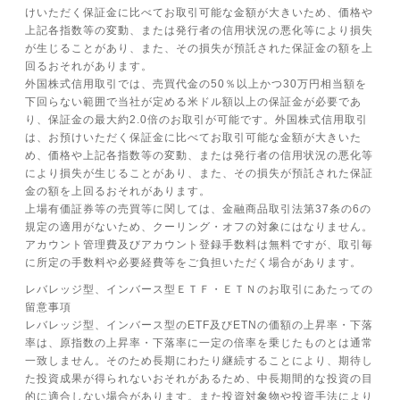
けいただく保証金に比べてお取引可能な金額が大きいため、価格や
上記各指数等の変動、または発行者の信用状況の悪化等により損失
が生じることがあり、また、その損失が預託された保証金の額を上
回るおそれがあります。
外国株式信用取引では、売買代金の50％以上かつ30万円相当額を
下回らない範囲で当社が定める米ドル額以上の保証金が必要であ
り、保証金の最大約2.0倍のお取引が可能です。外国株式信用取引
は、お預けいただく保証金に比べてお取引可能な金額が大きいた
め、価格や上記各指数等の変動、または発行者の信用状況の悪化等
により損失が生じることがあり、また、その損失が預託された保証
金の額を上回るおそれがあります。
上場有価証券等の売買等に関しては、金融商品取引法第37条の6の
規定の適用がないため、クーリング・オフの対象にはなりません。
アカウント管理費及びアカウント登録手数料は無料ですが、取引毎
に所定の手数料や必要経費等をご負担いただく場合があります。
レバレッジ型、インバース型ＥＴＦ・ＥＴＮのお取引にあたっての
留意事項
レバレッジ型、インバース型のETF及びETNの価額の上昇率・下落
率は、原指数の上昇率・下落率に一定の倍率を乗じたものとは通常
一致しません。そのため長期にわたり継続することにより、期待し
た投資成果が得られないおそれがあるため、中長期間的な投資の目
的に適合しない場合があります。また投資対象物や投資手法により