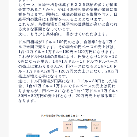
もう一つ、日経平均を構成する２２５銘柄の多くが輸出
企業であることから、やはり為替相場の変動が業績に影
響を与えます。同時に、株価の騰落にも影響を与え、日
経平均の騰落にも影響を与えることとなります。
これらが、為替相場と日経平均の連動性が高いと言われ
る大きな要因となっています。
次に、もう少し具体的に、書かせていただきます。
ドル円相場が1ドル＝100円のとき、自動車1台を1万ド
ルで米国で売ります。その場合の円ベースの売上げは、
1台×1万ドル＝1万ドル×100円＝100万円になります。
これがドル円相場の変動により、円安となり1ドル＝12
0円になった場合、1台×1万ドル＝1万ドルでドルベース
の売上は変わりませんが、円ベースになると1台×1万ド
ル＝1万ドル×120円＝120万円の売上げとなり、20万円
売上が増える事になります。
逆に、ドル円相場が円高になり、1ドル＝80円とった場
合、1台×1万ドル＝1万ドルでドルベースの売上は変わ
りませんが、円ベースになると1台×1万ドル＝1万ドル×
80円＝80万円の売上げとなり、20万円売上が減る事に
なります。