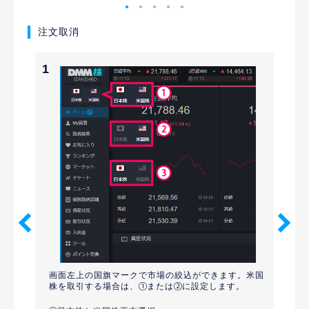
注文取消
1
2
画面左上の国旗マークで市場の絞込ができます。米国
メニュ
ックすると
株を取引する場合は、
または
に設定します。
約定照会
す。