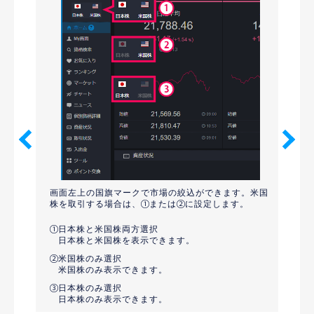
クすると訂
画面左上の国旗マークで市場の絞込ができます。米国
メニュ
株を取引する場合は、
または
に設定します。
約定照会
す。
の参考レー
日本株と米国株両方選択
日本株と米国株を表示できます。
米国株のみ選択
米国株のみ表示できます。
日本株のみ選択
日本株のみ表示できます。