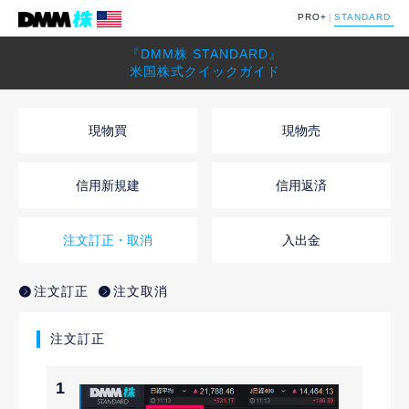
PRO+
STANDARD
『DMM株 STANDARD』
米国株式クイックガイド
現物買
現物売
信用新規建
信用返済
注文訂正・取消
入出金
注文訂正
注文取消
注文訂正
1
2