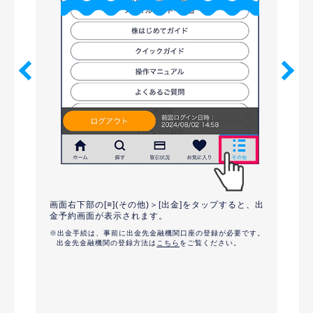
出金
画面右下部の[≡](その他)＞[出金]をタップすると、出
]をタップ
金予約画面が表示されます。
取引
出金手続は、事前に出金先金融機関口座の登録が必要です。
[確認
出金先金融機関の登録方法は
こちら
をご覧ください。
ります。
にチ
営業日の振
合でも
す。
出金予
出金先