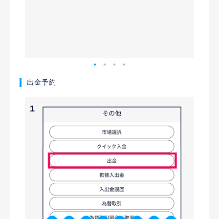
しま
表示
融機
最低入金
外貨に
出金予約
1
2