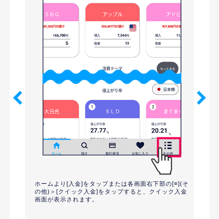
ると、選択
入金
ホームより[入金]をタップまたは各画面右下部の[≡](そ
の他)＞[クイック入金]をタップすると、クイック入金
｢金融
画面が表示されます。
を入
、クイック
｢金融